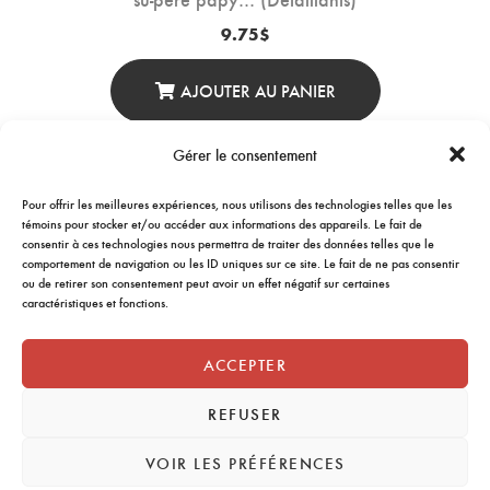
9.75
$
AJOUTER AU PANIER
Gérer le consentement
Pour offrir les meilleures expériences, nous utilisons des technologies telles que les
←
1
2
3
4
5
→
témoins pour stocker et/ou accéder aux informations des appareils. Le fait de
consentir à ces technologies nous permettra de traiter des données telles que le
comportement de navigation ou les ID uniques sur ce site. Le fait de ne pas consentir
ou de retirer son consentement peut avoir un effet négatif sur certaines
caractéristiques et fonctions.
ACCEPTER
REFUSER
VOIR LES PRÉFÉRENCES