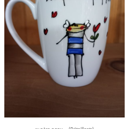
su-père papy… (Détaillants)