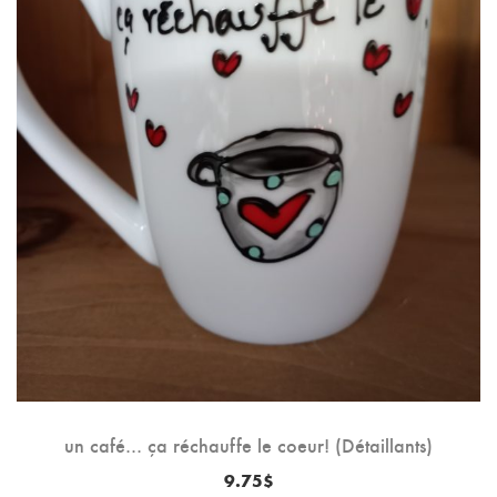
un café… ça réchauffe le coeur! (Détaillants)
9.75
$