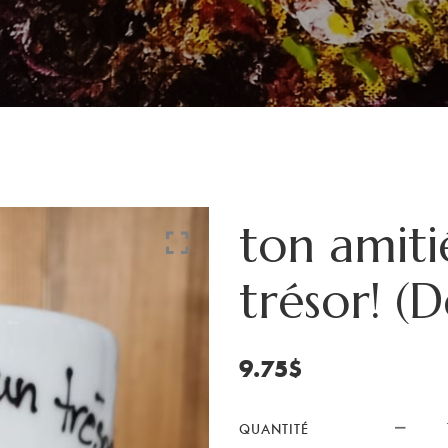
ton amiti
trésor! (D
9.75
$
QUANTITÉ
quan