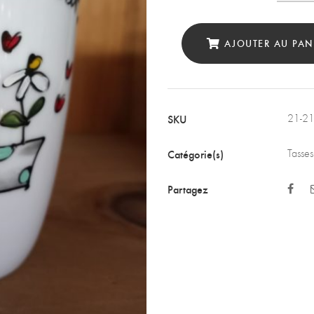
de
ton
AJOUTER AU PAN
amit
est
un
SKU
21-2
tréso
(Déta
Catégorie(s)
Tasses
Partagez