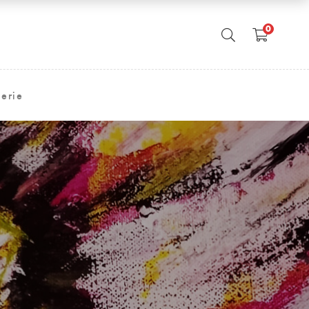
0
erie