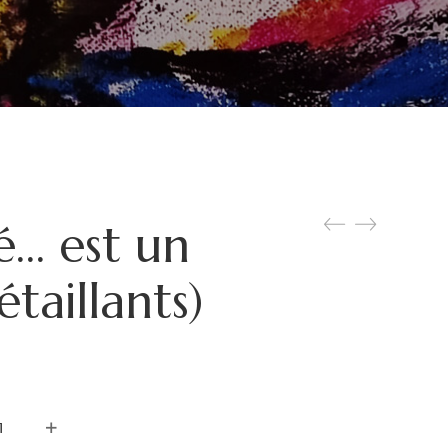
é… est un
étaillants)
tité