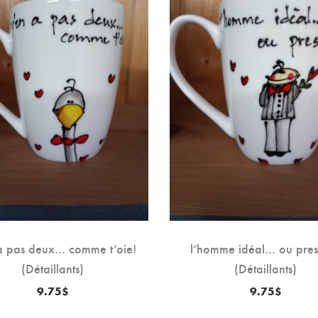
a pas deux… comme t’oie!
l’homme idéal… ou pres
(Détaillants)
(Détaillants)
9.75
$
9.75
$