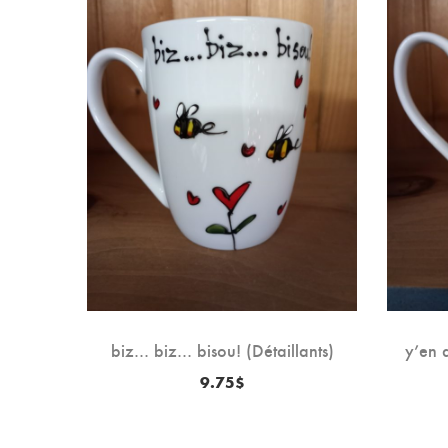
sque!
biz… biz… bisou! (Détaillants)
y’en 
9.75
$