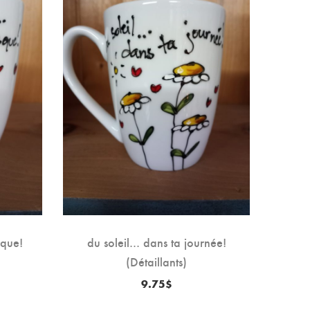
que!
du soleil… dans ta journée!
la f
(Détaillants)
9.75
$