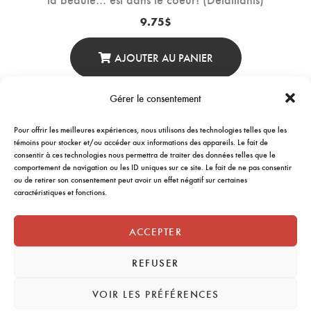
9.75
$
AJOUTER AU PANIER
Gérer le consentement
Pour offrir les meilleures expériences, nous utilisons des technologies telles que les
1
2
3
4
5
→
témoins pour stocker et/ou accéder aux informations des appareils. Le fait de
consentir à ces technologies nous permettra de traiter des données telles que le
comportement de navigation ou les ID uniques sur ce site. Le fait de ne pas consentir
ou de retirer son consentement peut avoir un effet négatif sur certaines
caractéristiques et fonctions.
ACCEPTER
REFUSER
VOIR LES PRÉFÉRENCES