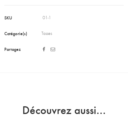
la
vie
SKU
01-1
(Détaillants)
Catégorie(s)
Tasses
Partagez
Découvrez aussi…