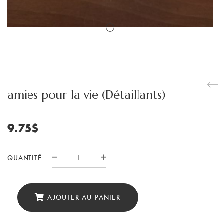
amies pour la vie (Détaillants)
9.75
$
QUANTITÉ
quantité
de
amies
AJOUTER AU PANIER
pour