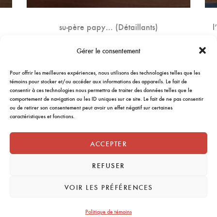
su-père papy… (Détaillants)
l
9.75
$
Gérer le consentement
AJOUTER AU PANIER
Pour offrir les meilleures expériences, nous utilisons des technologies telles que les
témoins pour stocker et/ou accéder aux informations des appareils. Le fait de
consentir à ces technologies nous permettra de traiter des données telles que le
comportement de navigation ou les ID uniques sur ce site. Le fait de ne pas consentir
ou de retirer son consentement peut avoir un effet négatif sur certaines
caractéristiques et fonctions.
ACCEPTER
REFUSER
VOIR LES PRÉFÉRENCES
Politique de témoins