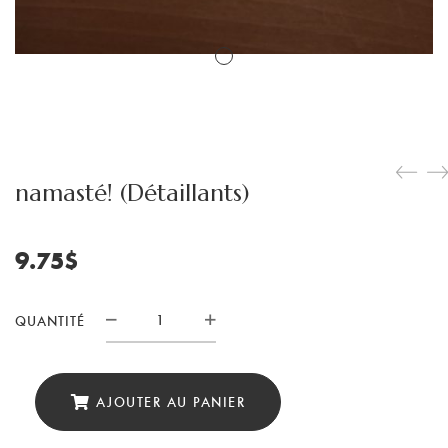
namasté! (Détaillants)
9.75
$
QUANTITÉ
quantité
de
namasté!
AJOUTER AU PANIER
(Détaillants)