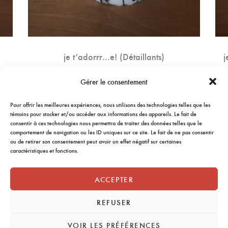
je t’adorrr…e! (Détaillants)
j
9.75
$
Gérer le consentement
AJOUTER AU PANIER
Pour offrir les meilleures expériences, nous utilisons des technologies telles que les
témoins pour stocker et/ou accéder aux informations des appareils. Le fait de
consentir à ces technologies nous permettra de traiter des données telles que le
comportement de navigation ou les ID uniques sur ce site. Le fait de ne pas consentir
ou de retirer son consentement peut avoir un effet négatif sur certaines
caractéristiques et fonctions.
ACCEPTER
REFUSER
VOIR LES PRÉFÉRENCES