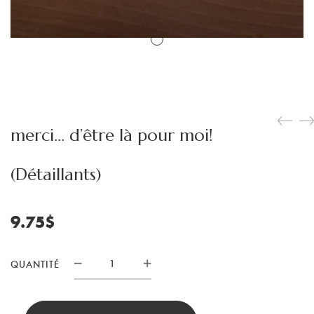
merci… d’être là pour moi!
(Détaillants)
9.75
$
QUANTITÉ
quantité
de
merci…