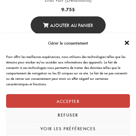
9.75
$
AJOUTER AU PANIER
Gérer le consentement
Pour offrir les meilleures expériences, nous utilisons des technologies telles que les
←
1
2
3
4
5
→
témoins pour stocker et/ou accéder aux informations des appareils. Le fait de
consentir à ces technologies nous permettra de traiter des données telles que le
comportement de navigation ou les ID uniques sur ce site. Le fait de ne pas consentir
ou de retirer son consentement peut avoir un effet négatif sur certaines
caractéristiques et fonctions.
ACCEPTER
REFUSER
VOIR LES PRÉFÉRENCES