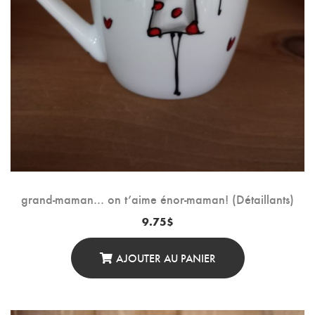
grand-maman… on t’aime énor-maman! (Détaillants)
9.75
$
AJOUTER AU PANIER