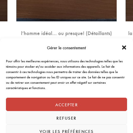
l’homme idéal… ou presque! (Détaillants)
la
9.75
$
Gérer le consentement
AJOUTER AU PANIER
Pour offrir les meilleures expériences, nous utilisons des technologies telles que les
témoins pour stocker et/ou accéder aux informations des appareils. Le fait de
consentir à ces technologies nous permettra de traiter des données telles que le
comportement de navigation ou les ID uniques sur ce site. Le fait de ne pas consentir
ou de retirer son consentement peut avoir un effet négatif sur certaines
caractéristiques et fonctions.
ACCEPTER
REFUSER
VOIR LES PRÉFÉRENCES