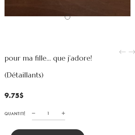
pour ma fille… que j’adore!
(Détaillants)
9.75
$
QUANTITÉ
quantité
de
pour