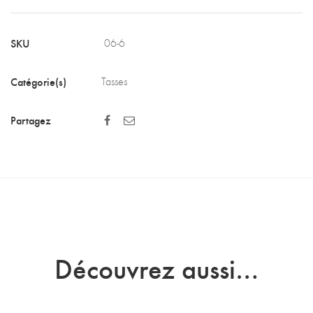
tou-
tout
SKU
06-6
(Détaillants)
Catégorie(s)
Tasses
Partagez
Découvrez aussi…