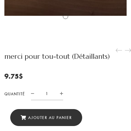
merci pour tou-tout (Détaillants)
9.75
$
QUANTITÉ
quantité
de
merci
AJOUTER AU PANIER
pour