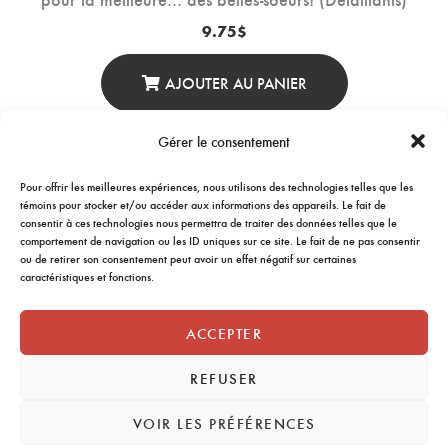
9.75
$
AJOUTER AU PANIER
Gérer le consentement
Pour offrir les meilleures expériences, nous utilisons des technologies telles que les
←
1
2
3
4
5
→
témoins pour stocker et/ou accéder aux informations des appareils. Le fait de
consentir à ces technologies nous permettra de traiter des données telles que le
comportement de navigation ou les ID uniques sur ce site. Le fait de ne pas consentir
ou de retirer son consentement peut avoir un effet négatif sur certaines
caractéristiques et fonctions.
ACCEPTER
REFUSER
VOIR LES PRÉFÉRENCES