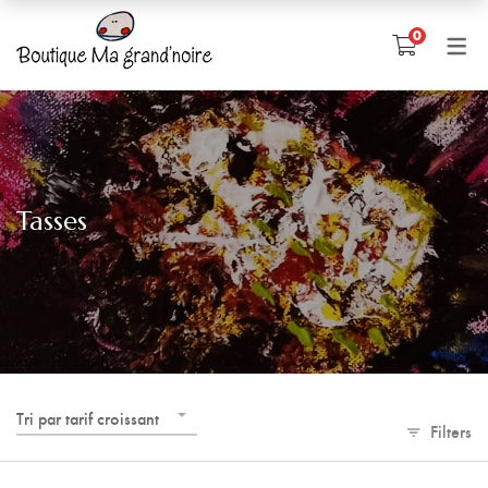
0
Tasses
Tri par tarif croissant
Filters